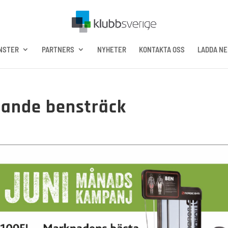
NSTER
PARTNERS
NYHETER
KONTAKTA OSS
LADDA NE
gande bensträck