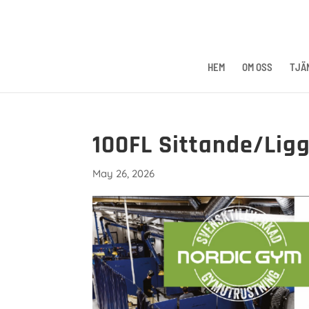
HEM
OM OSS
TJÄ
100FL Sittande/Lig
May 26, 2026