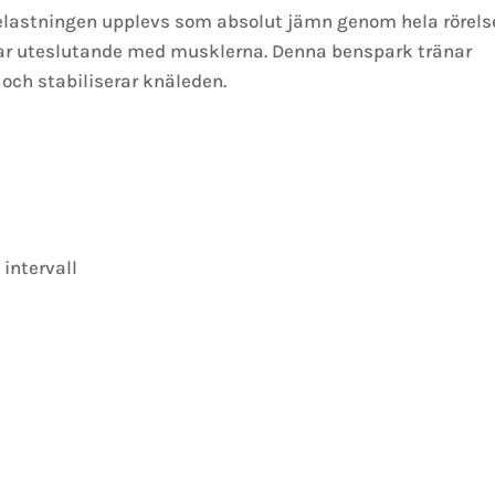
elastningen upplevs som absolut jämn genom hela rörels
ar uteslutande med musklerna. Denna benspark tränar
och stabiliserar knäleden.
 intervall