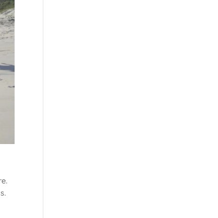
e.
s.