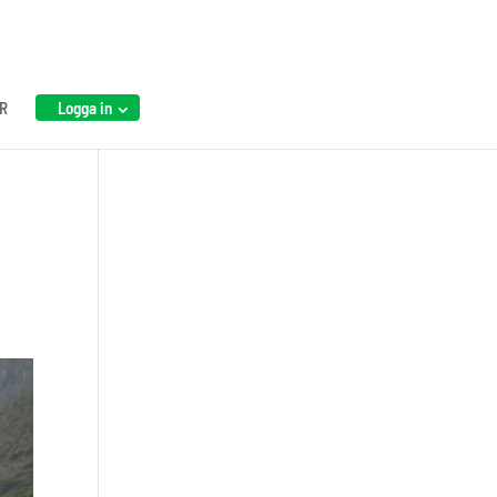
R
Logga in