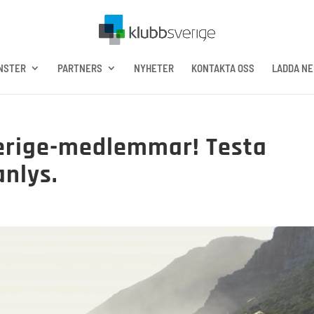
NSTER
PARTNERS
NYHETER
KONTAKTA OSS
LADDA NE
erige-medlemmar! Testa
anlys.