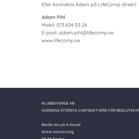
Eller kontakta Adam på LifeComp direkt!
Adam Pihl
Mobil: 073 634 03 26
E-post: adam.pihl@lifecomp.se
www.lifecomp.se
KLUBBSVERIGE AB
NORDENS STÖRSTA CHEFSNÄTVERK FÖR BESLUTSFAT
Besök oss på A House
Sickla Industriväg
131 55 Nacka