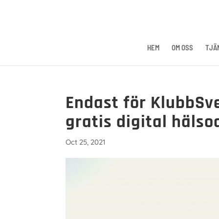
HEM
OM OSS
TJÄ
Endast för KlubbSv
gratis digital hälso
Oct 25, 2021