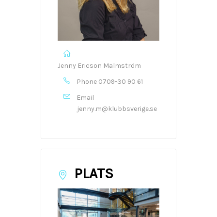
Jenny Ericson Malmström
Phone
0709-30 90 61
Email
jenny.m@klubbsverige.se
PLATS