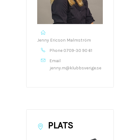
Jenny Ericson Malmström
Phone
0709-30 90 61
Email
jenny.m@klubbsverige.se
PLATS