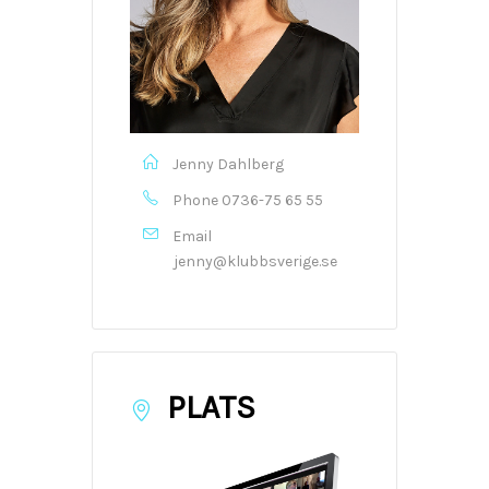
Jenny Dahlberg
Phone
0736-75 65 55
Email
jenny@klubbsverige.se
PLATS