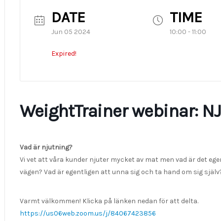
DATE
TIME
Jun 05 2024
10:00 - 11:00
Expired!
WeightTrainer webinar: N
Vad är njutning?
Vi vet att våra kunder njuter mycket av mat men vad är det ege
vägen? Vad är egentligen att unna sig och ta hand om sig själv
Varmt välkommen! Klicka på länken nedan för att delta.
https://us06web.zoom.us/j/84067423856