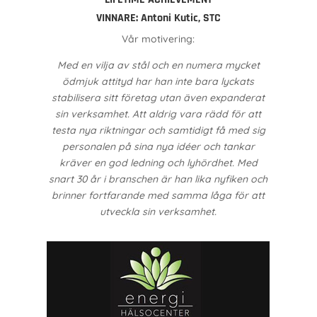
VINNARE:
Antoni Kutic, STC
Vår motivering:
Med en vilja av stål och en numera mycket
ödmjuk attityd har han inte bara lyckats
stabilisera sitt företag utan även expanderat
sin verksamhet. Att aldrig vara rädd för att
testa nya riktningar och samtidigt få med sig
personalen på sina nya idéer och tankar
kräver en god ledning och lyhördhet. Med
snart 30 år i branschen är han lika nyfiken och
brinner fortfarande med samma låga för att
utveckla sin verksamhet.