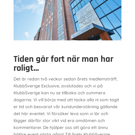
Tiden går fort när man har
roligt…
Det är redan två veckor sedan årets medlemsträff,
KlubbSverige Exclusive, avslutades och vi på
KlubbSverige kan nu se tillbaka och summera
dagarna. Vi vill börja med att tacka alla ni som tagit
er tid och besvarat vår kundundersökning gällande
det här eventet. Vi försöker leva som vi lär och
lägger därför stor vikt vid era omdömen och
kommentarer. De hjälper oss att göra ett ännu
bättre event nästa gång! Till årets KlubbSverige