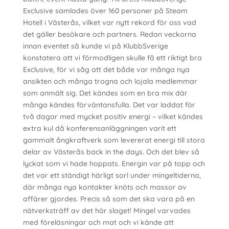
Exclusive samlades över 160 personer på Steam
Hotell i Västerås, vilket var nytt rekord för oss vad
det gäller besökare och partners. Redan veckorna
innan eventet så kunde vi på KlubbSverige
konstatera att vi förmodligen skulle få ett riktigt bra
Exclusive, för vi såg att det både var många nya
ansikten och många trogna och lojala medlemmar
som anmält sig. Det kändes som en bra mix där
många kändes förväntansfulla. Det var laddat för
två dagar med mycket positiv energi – vilket kändes
extra kul då konferensanläggningen varit ett
gammalt ångkraftverk som levererat energi till stora
delar av Västerås back in the days. Och det blev så
lyckat som vi hade hoppats. Energin var på topp och
det var ett ständigt härligt sorl under mingeltiderna,
där många nya kontakter knöts och massor av
affärer gjordes. Precis så som det ska vara på en
nätverksträff av det här slaget! Mingel varvades
med föreläsningar och mat och vi kände att