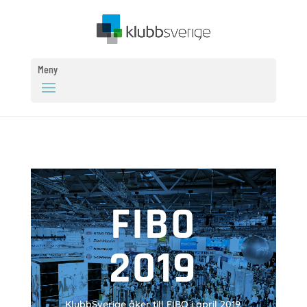
Meny
FIBO
2019
KlubbSverige åker till FIBO i april 2019.