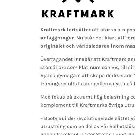
Kraftmark fortsätter att stärka sin po
anläggningar. Nu står det klart att fö
originalet och världsledaren inom mask
Övertagandet innebär att Kraftmark ad
storsäljare som Platinum och V8, till si
hjälpa gymägare att skapa dedikerade 
träningsresultat och medlemsnytta på l
Med fokus på extremt hög belastning oc
komplement till Kraftmarks övriga utrus
– Booty Builder revolutionerade sättet v
utrustning som en del av vår helhetslösn
ligga i framkant, säger Stefan Ljung, S