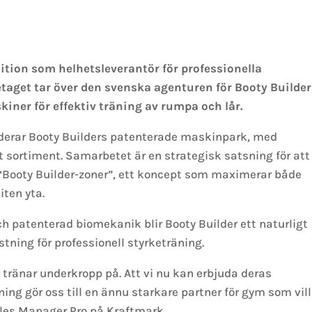
sition som helhetsleverantör för professionella
retaget tar över den svenska agenturen för Booty Builder
iner för effektiv träning av rumpa och lår.
derar Booty Builders patenterade maskinpark, med
tt sortiment. Samarbetet är en strategisk satsning för att
“Booty Builder-zoner”, ett koncept som maximerar både
iten yta.
h patenterad biomekanik blir Booty Builder ett naturligt
tning för professionell styrketräning.
i tränar underkropp på. Att vi nu kan erbjuda deras
ing gör oss till en ännu starkare partner för gym som vill
ales Manager Pro på Kraftmark.