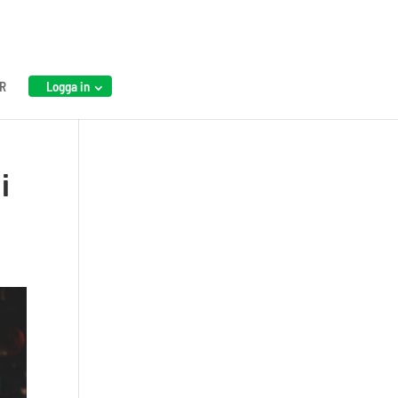
R
Logga in
i