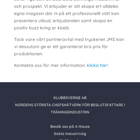
och prospekt. Vi erbjuder er att skapa ert alldeles
egna magasin där ni på ett professionellt sätt kan
presentera utbud, erbjudanden samt skapa en
positiv buzz kring er klubb.
Tack vare vårt partneravtal med tryckeriet JMS kan
vi dessutom ge er ett garanterat bra pris för
produktionen.
Kontakta oss för mer information:
klicka här!
KLUBBSVERIGE AB
NORDENS STÖRSTA CHEFSNÄTVERK FÖR BESLUTSFATTARE I
TRÄNINGSINDUSTRIN
Besök oss på A House
Sickla Industriväg