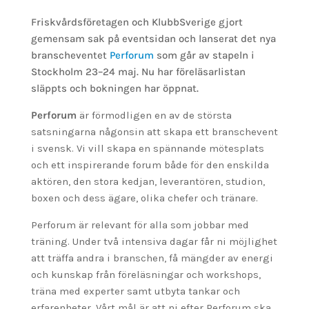
Friskvårdsföretagen och KlubbSverige gjort
gemensam sak på eventsidan och lanserat det nya
branscheventet
Perforum
som går av stapeln i
Stockholm 23–24 maj. Nu har föreläsarlistan
släppts och bokningen har öppnat.
Perforum
är förmodligen en av de största
satsningarna någonsin att skapa ett branschevent
i svensk. Vi vill skapa en spännande mötesplats
och ett inspirerande forum både för den enskilda
aktören, den stora kedjan, leverantören, studion,
boxen och dess ägare, olika chefer och tränare.
Perforum är relevant för alla som jobbar med
träning. Under två intensiva dagar får ni möjlighet
att träffa andra i branschen, få mängder av energi
och kunskap från föreläsningar och workshops,
träna med experter samt utbyta tankar och
erfarenheter. Vårt mål är att ni efter Perforum ska