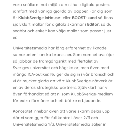
vara snällare mot miljön om ni har digitala posters
jämfört med vanliga gjorda av papper. För dig som
är
KlubbSverige inHouse-
eller
BOOST-kund
så finns
självklart mallar för digitala skärmar i
Editor
, så du
snabbt och enkelt kan välja mallar som passar just
er.
Universitetsmedia har lång erfarenhet av liknade
samarbeten i andra branscher. Som namnet avslöjar
så jobbar de framgångsrikt med flertalet av
Sveriges universitet och högskolor, men även med
många ICA-butiker. Nu ger de sig in i vår bransch och
vi är mycket glada att vårt KlubbSverige-nätverk är
en av deras strategiska partners. Självklart har vi
även förhandlat så att ni som KlubbSverige-medlem
får extra förmåner och ett bättre erbjudande.
Konceptet innebär även att varje skärm delas upp
där ni som gym får full kontroll över 2/3 och
Universitetsmedia 1/3. Universitetsmedia säljer in