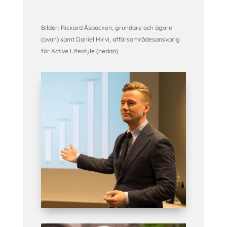
Bilder: Rickard Åsbäcken, grundare och ägare
(ovan) samt Daniel Hirvi, affärsområdesansvarig
för Active Lifestyle (nedan)