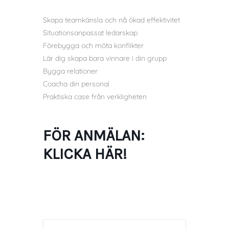
Skapa teamkänsla och nå ökad effektivitet
Situationsanpassat ledarskap
Förebygga och möta konflikter
Lär dig skapa bara vinnare i din grupp
Bygga relationer
Coacha din personal
Praktiska case från verkligheten
FÖR ANMÄLAN:
KLICKA HÄR!