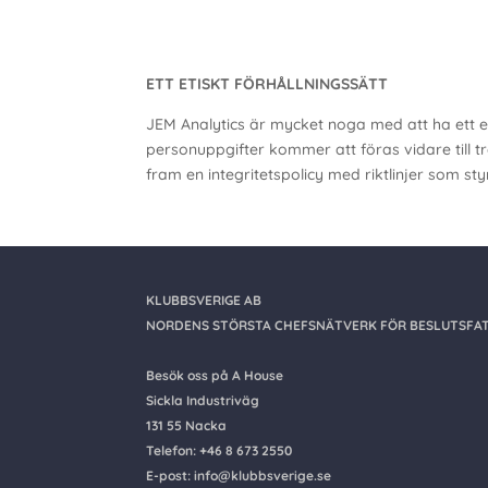
ETT ETISKT FÖRHÅLLNINGSSÄTT
JEM Analytics är mycket noga med att ha ett et
personuppgifter kommer att föras vidare till tr
fram en integritetspolicy med riktlinjer som st
KLUBBSVERIGE AB
NORDENS STÖRSTA CHEFSNÄTVERK FÖR BESLUTSFAT
Besök oss på A House
Sickla Industriväg
131 55 Nacka
Telefon: +46 8 673 2550
E-post: info@klubbsverige.se