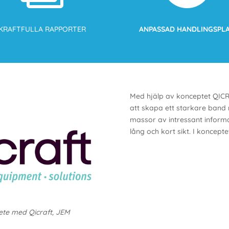
KRAFTFULLA RAPPORTER
ANPASSAD HANDLINGSPL
Med hjälp av konceptet QIC
att skapa ett starkare band
massor av intressant informat
lång och kort sikt. I koncept
te med Qicraft, JEM