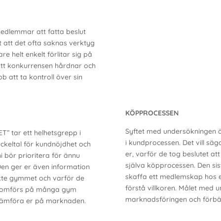
medlemmar att fatta beslut
t att det ofta saknas verktyg
e helt enkelt förlitar sig på
att konkurrensen hårdnar och
bb att ta kontroll över sin
KÖPPROCESSEN
Syftet med undersökningen är
” tar ett helhetsgrepp i
i kundprocessen. Det vill s
ckeltal för kundnöjdhet och
er, varför de tog beslutet a
i bör prioritera för ännu
själva köpprocessen. Den si
Den ger er även information
skaffa ett medlemskap hos er
te gymmet och varför de
förstå villkoren. Målet med u
genomförs på många gym
marknadsföringen och förbät
t jämföra er på marknaden.