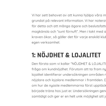
Vi har sett behovet av att kunna hjälpa våra 
grundat på relevant information. Vi har notera
för detta och att många ägare och beslutsfattar
magkänsla och “sunt förnuft”. Men i takt med 
kraven ökar, så gäller det för varje enskild klu
egen verksamhet.
1: NÖJDHET & LOJALITET
Den första som vi kallar ”NÖJDHET & LOJALITET
fråga om kundnöjdhet. Förutom att ta fram ny
lojalitet identifierar undersökningen områden n
nöjdare och lojalare medlemmar i framtiden. 
om hur de nyaste medlemmarna först upptäck
började träna hos just er. Undersökningen 
samtidigt och ger er en helt unik möjlighet at