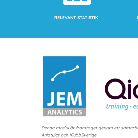
RELEVANT STATISTIK
Denna modul är framtaget genom ett samarbe
Anlatyics och KlubbSverige.