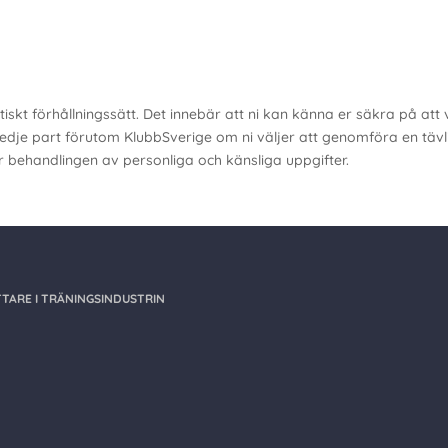
iskt förhållningssätt. Det innebär att ni kan känna er säkra på att
edje part förutom KlubbSverige om ni väljer att genomföra en tävlin
yr behandlingen av personliga och känsliga uppgifter.
TARE I TRÄNINGSINDUSTRIN