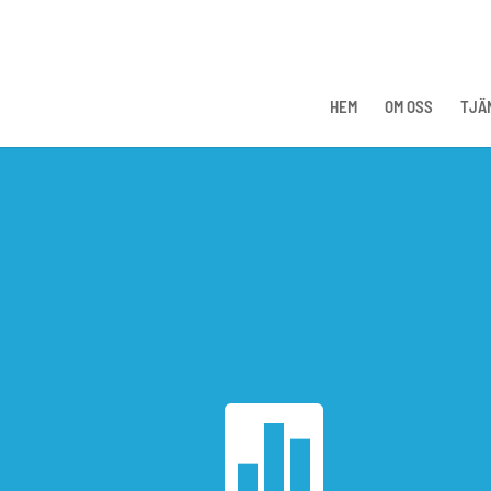
HEM
OM OSS
TJÄ
