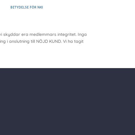
 vi skyddar era medlemmars integritet. Inga
g i anslutning till NÖJD KUND. Vi ha tagit