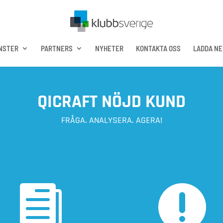
NSTER
PARTNERS
NYHETER
KONTAKTA OSS
LADDA NE
QICRAFT NÖJD KUND
FRÅGA. ANALYSERA. AGERA!

