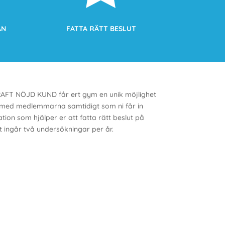
AN
FATTA RÄTT BESLUT
RAFT NÖJD KUND får ert gym en unik möjlighet
 med medlemmarna samtidigt som ni får in
ion som hjälper er att fatta rätt beslut på
et ingår två undersökningar per år.