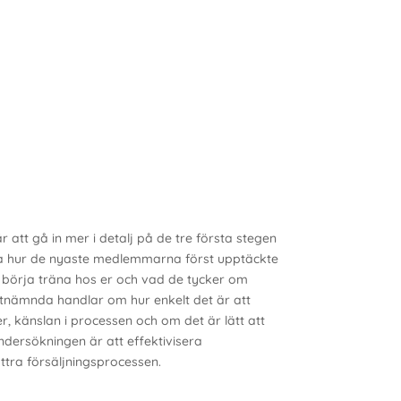
 att gå in mer i detalj på de tre första stegen
äga hur de nyaste medlemmarna först upptäckte
tt börja träna hos er och vad de tycker om
stnämnda handlar om hur enkelt det är att
, känslan i processen och om det är lätt att
ndersökningen är att effektivisera
tra försäljningsprocessen.