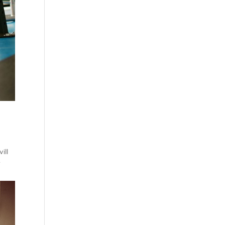
ill
r