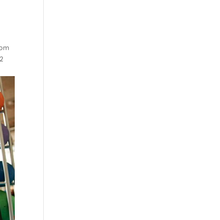
som
(2