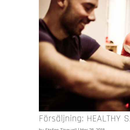
Försäljning: HEALTHY 
by
Stefan Tingwall
|
Mar 28, 2018