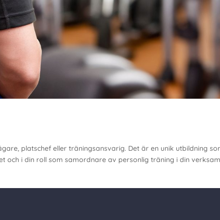
gare, platschef eller träningsansvarig. Det är en unik utbildning s
t och i din roll som samordnare av personlig träning i din verksam