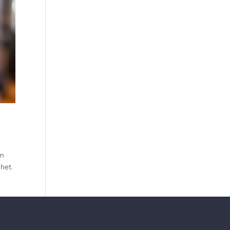
om
het.