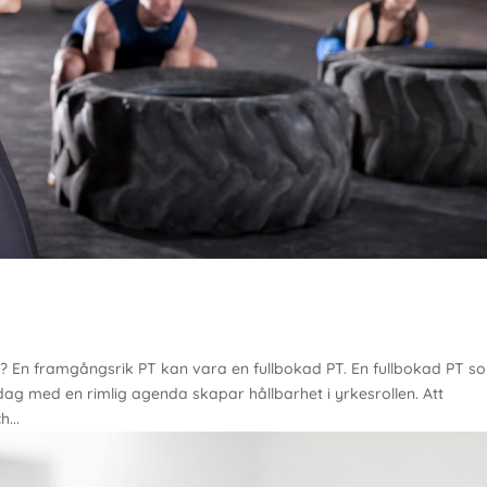
? En framgångsrik PT kan vara en fullbokad PT. En fullbokad PT s
ag med en rimlig agenda skapar hållbarhet i yrkesrollen. Att
...