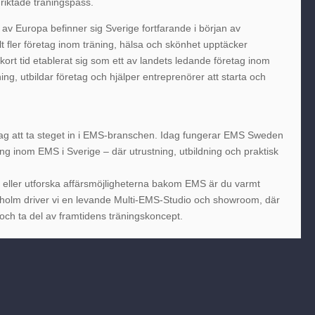
nriktade träningspass.
av Europa befinner sig Sverige fortfarande i början av
lt fler företag inom träning, hälsa och skönhet upptäcker
ort tid etablerat sig som ett av landets ledande företag inom
ng, utbildar företag och hjälper entreprenörer att starta och
etag att ta steget in i EMS-branschen. Idag fungerar EMS Sweden
ing inom EMS i Sverige – där utrustning, utbildning och praktisk
en eller utforska affärsmöjligheterna bakom EMS är du varmt
kholm driver vi en levande Multi-EMS-Studio och showroom, där
och ta del av framtidens träningskoncept.