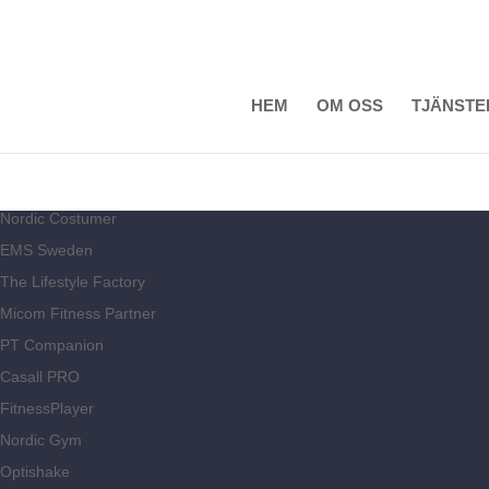
HEM
OM OSS
TJÄNSTE
Nordic Costumer
EMS Sweden
The Lifestyle Factory
Micom Fitness Partner
PT Companion
Casall PRO
FitnessPlayer
Nordic Gym
Optishake