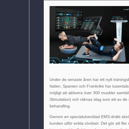
Under de senaste åren har ett nytt tränings
Italien, Spanien och Frankrike har tusental
möjligt att aktivera över 300 muskler samti
Stimulation) och räknas idag som ett av d
behandling.
Genom en specialutvecklad EMS-dräkt skicka
kunden utför enkla rörelser. Det gör att fler 