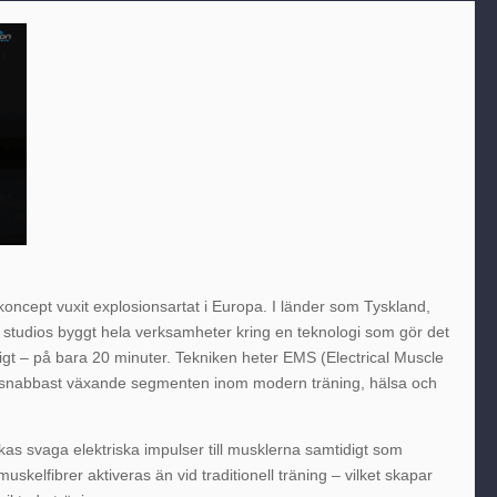
koncept vuxit explosionsartat i Europa. I länder som Tyskland,
s studios byggt hela verksamheter kring en teknologi som gör det
digt – på bara 20 minuter. Tekniken heter EMS (Electrical Muscle
e snabbast växande segmenten inom modern träning, hälsa och
s svaga elektriska impulser till musklerna samtidigt som
muskelfibrer aktiveras än vid traditionell träning – vilket skapar