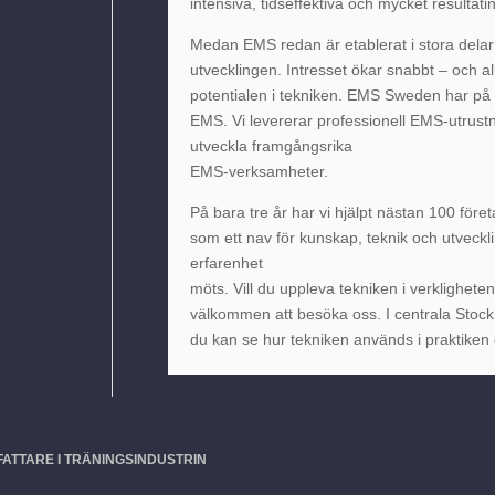
intensiva, tidseffektiva och mycket resultati
Medan EMS redan är etablerat i stora delar 
utvecklingen. Intresset ökar snabbt – och al
potentialen i tekniken. EMS Sweden har på k
EMS. Vi levererar professionell EMS-utrustni
utveckla framgångsrika
EMS-verksamheter.
På bara tre år har vi hjälpt nästan 100 för
som ett nav för kunskap, teknik och utveckl
erfarenhet
möts. Vill du uppleva tekniken i verklighet
välkommen att besöka oss. I centrala Stoc
du kan se hur tekniken används i praktiken 
ATTARE I TRÄNINGSINDUSTRIN