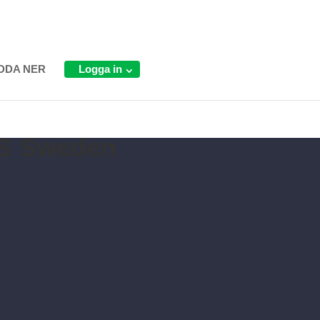
DDA NER
Logga in
S Sweden